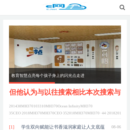
教育智慧点亮每个孩子身上的闪光点走进
同
作
师
但他认为与以往搜索相比本次搜索与
201438MH370103310MH370Ocean InfinityMH370
MH3
35CEO·2018MH370MH370CEO·352018MH370MH370··44·2018201438
InfinityMH37035CEO·2018MH370MH370CEO·...
详细>>
[1]
学生双向赋能让书香滋润家庭让人文底蕴
08-06