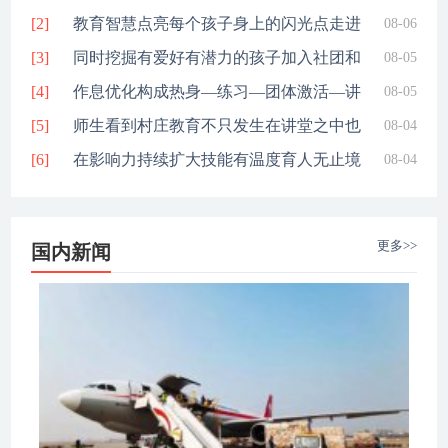
[2]
与赤色
教育智慧点亮每个孩子身上的闪光点走进
08-06
[3]
校园在
同时挖掘有爱好有潜力的孩子加入社团和
08-05
[4]
校正接
作息优化构成热身—练习—团体激活—讲
08-05
[5]
堂学习
师生看到村庄教育不只发生在讲堂之中也
08-04
[6]
嵌入家
在影响力持续扩大技能有温度育人无止境
08-04
的数字
更多>>
国内新闻