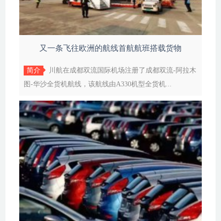
又一条飞往欧洲的航线首航航班搭载货物
简介
川航在成都双流国际机场注册了成都双流-阿拉木
图-华沙全货机航线，该航线由A330机型全货机...