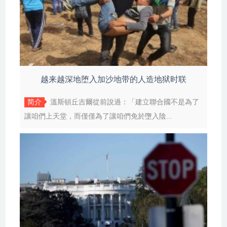
越来越深地堕入加沙地带的人造地狱时联
简介
溫斯頓丘吉爾從前說過：「建立聯合國不是為了
讓咱們上天堂，而僅僅為了讓咱們免於墮入陰...