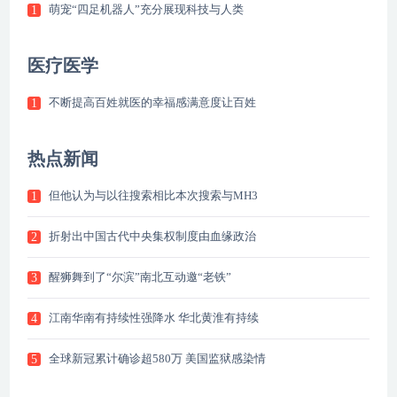
萌宠“四足机器人”充分展现科技与人类
1
医疗医学
不断提高百姓就医的幸福感满意度让百姓
1
热点新闻
但他认为与以往搜索相比本次搜索与MH3
1
折射出中国古代中央集权制度由血缘政治
2
醒狮舞到了“尔滨”南北互动邀“老铁”
3
江南华南有持续性强降水 华北黄淮有持续
4
全球新冠累计确诊超580万 美国监狱感染情
5