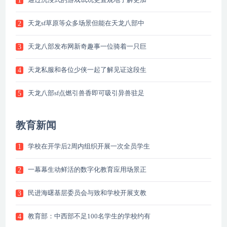
1
天龙sf草原等众多场景但能在天龙八部中
2
天龙八部发布网新奇趣事一位骑着一只巨
3
天龙私服和各位少侠一起了解见证这段生
4
天龙八部sf点燃引兽香即可吸引异兽驻足
5
教育新闻
学校在开学后2周内组织开展一次全员学生
1
一幕幕生动鲜活的数字化教育应用场景正
2
民进海曙基层委员会与致和学校开展支教
3
教育部：中西部不足100名学生的学校约有
4